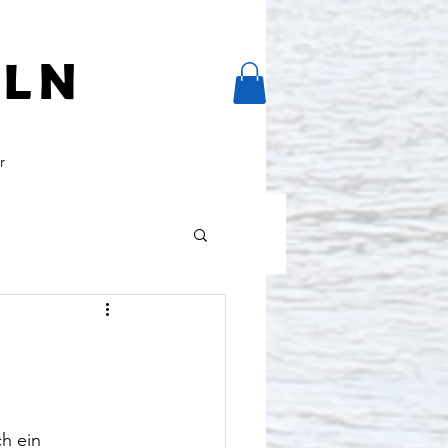
ELN
r
h ein 