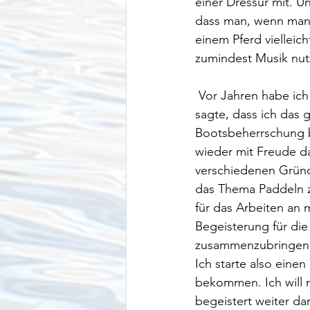
einer Dressur mit. 
dass man, wenn man 
einem Pferd vielleic
zumindest Musik nutz
 Vor Jahren habe ich das Thema mal mit einem Freestyle-Instruktor besprochen, der mir 
sagte, dass ich das
Bootsbeherrschung b
wieder mit Freude da
verschiedenen Gründe
das Thema Paddeln z
für das Arbeiten an
Begeisterung für di
zusammenzubringen.
Ich starte also eine
bekommen. Ich will n
begeistert weiter d