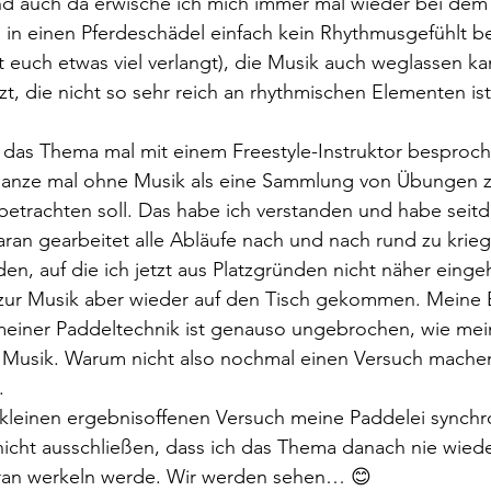
Und auch da erwische ich mich immer mal wieder bei de
in einen Pferdeschädel einfach kein Rhythmusgefühlt 
ht euch etwas viel verlangt), die Musik auch weglassen k
t, die nicht so sehr reich an rhythmischen Elementen ist
 ganze mal ohne Musik als eine Sammlung von Übungen z
etrachten soll. Das habe ich verstanden und habe seit
ran gearbeitet alle Abläufe nach und nach rund zu krie
n, auf die ich jetzt aus Platzgründen nicht näher einge
ur Musik aber wieder auf den Tisch gekommen. Meine 
 meiner Paddeltechnik ist genauso ungebrochen, wie mei
e Musik. Warum nicht also nochmal einen Versuch mache
 
n kleinen ergebnisoffenen Versuch meine Paddelei synchr
icht ausschließen, dass ich das Thema danach nie wiede
aran werkeln werde. Wir werden sehen… 😊