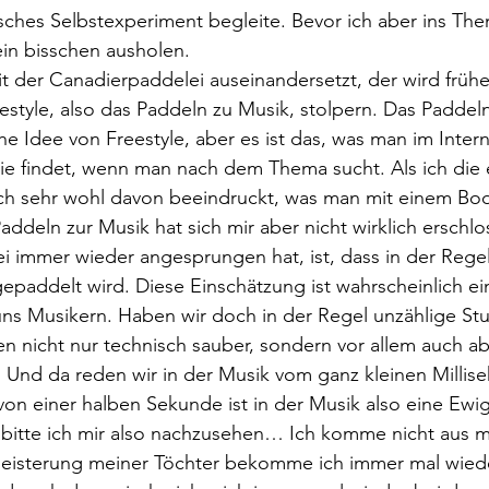
sches Selbstexperiment begleite. Bevor ich aber ins The
ein bisschen ausholen.
it der Canadierpaddelei auseinandersetzt, der wird frühe
eestyle, also das Paddeln zu Musik, stolpern. Das Paddeln
he Idee von Freestyle, aber es ist das, was man im Inter
nie findet, wenn man nach dem Thema sucht. Als ich die 
ch sehr wohl davon beeindruckt, was man mit einem Boot
addeln zur Musik hat sich mir aber nicht wirklich erschlo
i immer wieder angesprungen hat, ist, dass in der Regel 
epaddelt wird. Diese Einschätzung ist wahrscheinlich ei
uns Musikern. Haben wir doch in der Regel unzählige Stu
n nicht nur technisch sauber, sondern vor allem auch abs
 Und da reden wir in der Musik vom ganz kleinen Millis
von einer halben Sekunde ist in der Musik also eine Ewig
 bitte ich mir also nachzusehen… Ich komme nicht aus m
eisterung meiner Töchter bekomme ich immer mal wied