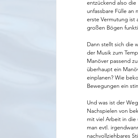
entzückend also die
unfassbare Fülle an m
erste Vermutung ist 
großen Bögen funktio
Dann stellt sich die
der Musik zum Tempo
Manöver passend zur
überhaupt ein Manöve
einplanen? Wie bek
Bewegungen ein stim
Und was ist der Weg 
Nachspielen von bek
mit viel Arbeit in d
man evtl. irgendwann
nachvollziehbares St