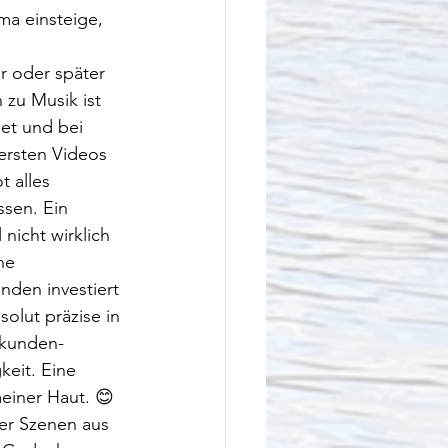
ma einsteige, 
r oder später 
 zu Musik ist 
net und bei 
ersten Videos 
 alles 
ssen. Ein 
nicht wirklich 
ne 
nden investiert 
olut präzise in 
ekunden-
keit. Eine 
einer Haut. 😊 
er Szenen aus 