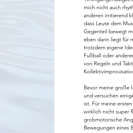
mich nicht auch rhyt
anderen irritierend k
dass Leute dem Musiz
Gegenteil bewegt m
eben darin liegt für
trotzdem eigene Idee
Fußball oder andere
von Regeln und Takti
Kollektivimprovisation
Bevor meine große I
und versuchen einig
ist. Für meine erste
wirklich nicht super
grobmotorische Ange
Bewegungen eines Boo