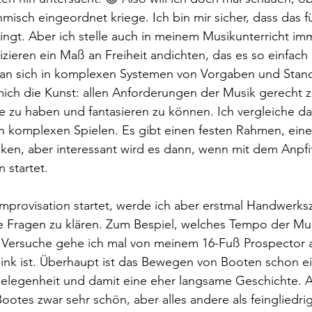
hmisch eingeordnet kriege. Ich bin mir sicher, dass das f
lingt. Aber ich stelle auch in meinem Musikunterricht imm
ieren ein Maß an Freiheit andichten, das es so einfach n
an sich in komplexen Systemen von Vorgaben und Stand
 mich die Kunst: allen Anforderungen der Musik gerecht
 zu haben und fantasieren zu können. Ich vergleiche da
n komplexen Spielen. Es gibt einen festen Rahmen, ei
ken, aber interessant wird es dann, wenn mit dem Anpfif
 startet. 
mprovisation startet, werde ich aber erstmal Handwerk
e Fragen zu klären. Zum Bespiel, welches Tempo der Mu
n Versuche gehe ich mal von meinem 16-Fuß Prospector a
 flink ist. Überhaupt ist das Bewegen von Booten schon ei
legenheit und damit eine eher langsame Geschichte. A
tes zwar sehr schön, aber alles andere als feingliedrig