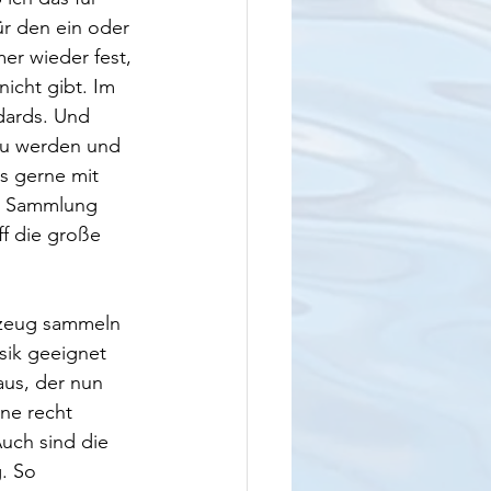
ür den ein oder 
er wieder fest, 
icht gibt. Im 
ards. Und 
 zu werden und 
s gerne mit 
ne Sammlung 
f die große 
szeug sammeln 
sik geeignet 
us, der nun 
ne recht 
uch sind die 
. So 