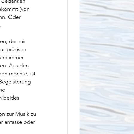
m Gedanken, 
bekommt (von 
ann. Oder 
. 
ur präzisen 
dem immer 
gen. Aus den 
hen möchte, ist 
Begeisterung 
ne 
n beides 
on zur Musik zu 
r anfasse oder 