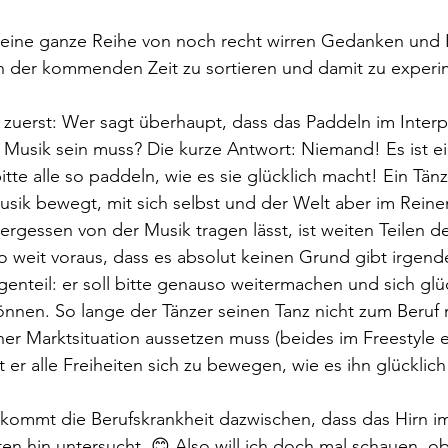
t eine ganze Reihe von noch recht wirren Gedanken und 
 der kommenden Zeit zu sortieren und damit zu experi
 zuerst: Wer sagt überhaupt, dass das Paddeln im Interpr
r Musik sein muss? Die kurze Antwort: Niemand! Es ist ei
tte alle so paddeln, wie es sie glücklich macht! Ein Tänze
usik bewegt, mit sich selbst und der Welt aber im Reinen 
vergessen von der Musik tragen lässt, ist weiten Teilen 
 weit voraus, dass es absolut keinen Grund gibt irgend
nteil: er soll bitte genauso weitermachen und sich glüc
önnen. So lange der Tänzer seinen Tanz nicht zum Beruf
er Marktsituation aussetzen muss (beides im Freestyle 
 er alle Freiheiten sich zu bewegen, wie es ihn glücklich
kommt die Berufskrankheit dazwischen, dass das Hirn im
n hin untersucht. 😊 Also will ich doch mal schauen, ob 