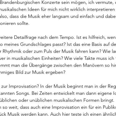
 Brandenburgischen Konzerte sein mögen, ich vermute, d
usikalischen Ideen für mich nicht wirklich interpretieren 
also, dass die Musik eher langsam und einfach und dabe
nieren sollte. 
 weitere Detailfrage nach dem Tempo. Ist es hilfreich, w
 meines Grundschlages passt? Ist das eine Basis auf d
 Rhythmik oder zum Puls der Musik fahren kann? Wie lan
r in musikalischen Einheiten? Wie viele Takte muss ich f
ommt man die Übergänge zwischen den Manövern so hin,
miges Bild zur Musik ergeben?
zur Improvisation? In der Musik beginnt man in der Reg
annten Songs. Bei Zeiten entwickelt man dann eigene I
ie üblichen oder unüblichen musikalischen Formen bringt.
 so weit, dass auch eine Improvisation ein für ein Publi
ück Musik werden kann. Auch hier teste ich einen ähnlic