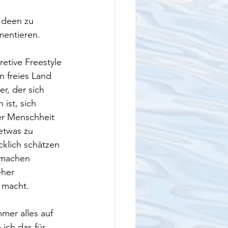
Ideen zu 
mentieren.
etive Freestyle 
n freies Land 
r, der sich 
ist, sich 
der Menschheit 
etwas zu 
klich schätzen 
 machen 
eher 
 macht. 
mer alles auf 
ich das für 