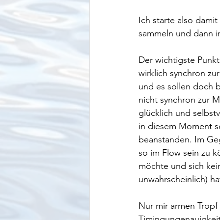
Ich starte also dami
sammeln und dann in
Der wichtigste Punkt
wirklich synchron zu
und es sollen doch bi
nicht synchron zur M
glücklich und selbst
in diesem Moment so
beanstanden. Im Gege
so im Flow sein zu k
möchte und sich kein
unwahrscheinlich) hat
Nur mir armen Tropf 
Timingungenauigkeite