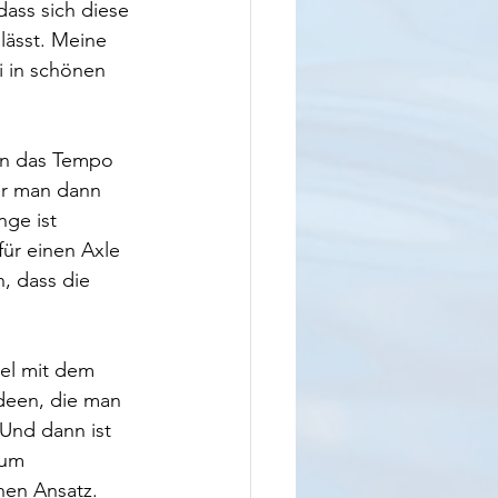
ass sich diese 
lässt. Meine 
i in schönen 
enn das Tempo 
er man dann 
ge ist 
ür einen Axle 
 dass die 
el mit dem 
deen, die man 
 Und dann ist 
kum 
hen Ansatz. 